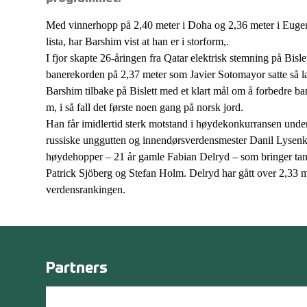
Med vinnerhopp på 2,40 meter i Doha og 2,36 meter i Eugen
lista, har Barshim vist at han er i storform,.
I fjor skapte 26-åringen fra Qatar elektrisk stemning på Bisl
banerekorden på 2,37 meter som Javier Sotomayor satte så la
Barshim tilbake på Bislett med et klart mål om å forbedre b
m, i så fall det første noen gang på norsk jord.
Han får imidlertid sterk motstand i høydekonkurransen under 
russiske unggutten og innendørsverdensmester Danil Lysenk
høydehopper – 21 år gamle Fabian Delryd – som bringer tank
Patrick Sjöberg og Stefan Holm. Delryd har gått over 2,33 me
verdensrankingen.
Partners