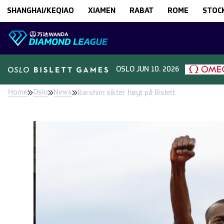
Skip to content
SHANGHAI/KEQIAO
XIAMEN
RABAT
ROME
STOC
OSLO
JUN 10. 2026
Home
Oslo
News
Barshim sikter høyt på Bislett