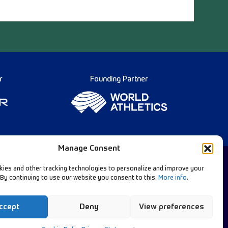
r
Founding Partner
Manage Consent
ies and other tracking technologies to personalize and improve your
 By continuing to use our website you consent to this.
More info
.
Norsk bokmål
w Our Channels:
Diamond League Rules
Data Privacy
ccept
Deny
View preferences
Contact Us