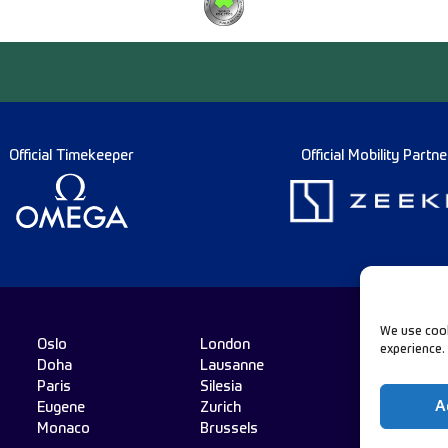
Official Timekeeper
Official Mobility Partne
We use cook
Oslo
London
experience.
Doha
Lausanne
Follo
Paris
Silesia
A
Eugene
Zurich
Monaco
Brussels