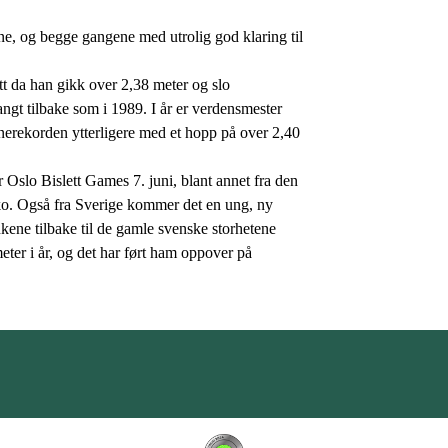
e, og begge gangene med utrolig god klaring til
ett da han gikk over 2,38 meter og slo
ngt tilbake som i 1989. I år er verdensmester
anerekorden ytterligere med et hopp på over 2,40
Oslo Bislett Games 7. juni, blant annet fra den
o. Også fra Sverige kommer det en ung, ny
ene tilbake til de gamle svenske storhetene
ter i år, og det har ført ham oppover på