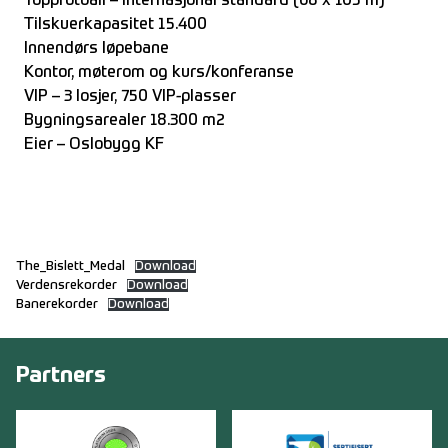
Toppfotball – internasjonal standard (68 x 105 m)
Tilskuerkapasitet 15.400
Innendørs løpebane
Kontor, møterom og kurs/konferanse
VIP – 3 losjer, 750 VIP-plasser
Bygningsarealer 18.300 m2
Eier – Oslobygg KF
The_Bislett_Medal
Download
Verdensrekorder
Download
Banerekorder
Download
Partners