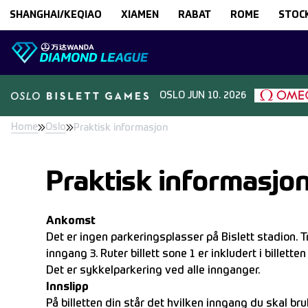
Skip to content
SHANGHAI/KEQIAO
XIAMEN
RABAT
ROME
STOC
OSLO
JUN 10. 2026
Home
Oslo
Praktisk informasjon
Praktisk informasjo
Ankomst
Det er ingen parkeringsplasser på Bislett stadion. 
inngang 3. Ruter billett sone 1 er inkludert i billetten 
Det er sykkelparkering ved alle innganger.
Innslipp
På billetten din står det hvilken inngang du skal bru