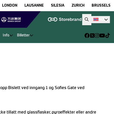
LONDON
LAUSANNE
SILESIA
ZURICH
BRUSSELS
NO
Info
Billetter
stopp Bislett ved inngang 1 og Sofies Gate ved
kke tillatt med glassflasker, pyroeffekter eller andre