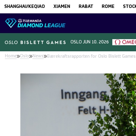
Skip to content
SHANGHAI/KEQIAO
XIAMEN
RABAT
ROME
STOC
OSLO
JUN 10. 2026
Home
Oslo
News
Bærekraftsrapporten for Oslo Bislett Games 