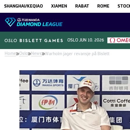
Skip to content
SHANGHAI/KEQIAO
XIAMEN
RABAT
ROME
STOC
OSLO
JUN 10. 2026
Home
Oslo
News
Warholm jager revansje på Bislett