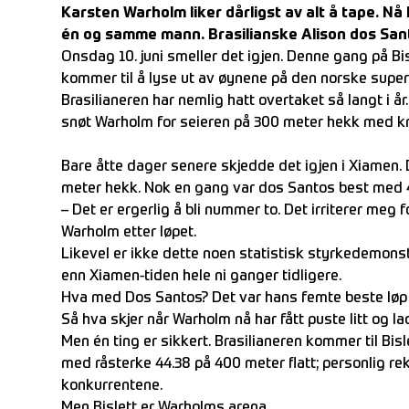
Karsten Warholm liker dårligst av alt å tape. Nå
én og samme mann. Brasilianske Alison dos San
Onsdag 10. juni smeller det igjen. Denne gang på Bis
kommer til å lyse ut av øynene på den norske super
Brasilianeren har nemlig hatt overtaket så langt i år
snøt Warholm for seieren på 300 meter hekk med kna
Bare åtte dager senere skjedde det igjen i Xiamen
meter hekk. Nok en gang var dos Santos best med 
– Det er ergerlig å bli nummer to. Det irriterer meg fo
Warholm etter løpet.
Likevel er ikke dette noen statistisk styrkedemons
enn Xiamen-tiden hele ni ganger tidligere.
Hva med Dos Santos? Det var hans femte beste løp
Så hva skjer når Warholm nå har fått puste litt og l
Men én ting er sikkert. Brasilianeren kommer til Bislet
med råsterke 44.38 på 400 meter flatt; personlig re
konkurrentene.
Men Bislett er Warholms arena.