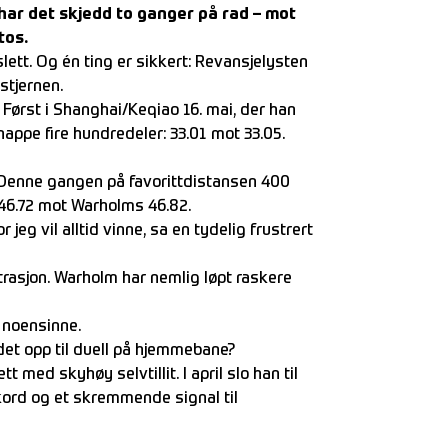
 har det skjedd to ganger på rad – mot
tos.
lett. Og én ting er sikkert: Revansjelysten
stjernen.
. Først i Shanghai/Keqiao 16. mai, der han
ppe fire hundredeler: 33.01 mot 33.05.
. Denne gangen på favorittdistansen 400
46.72 mot Warholms 46.82.
r jeg vil alltid vinne, sa en tydelig frustrert
trasjon. Warholm har nemlig løpt raskere
 noensinne.
adet opp til duell på hjemmebane?
t med skyhøy selvtillit. I april slo han til
kord og et skremmende signal til