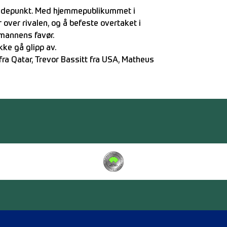
høydepunkt. Med hjemmepublikummet i
over rivalen, og å befeste overtaket i
dmannens favør.
ikke gå glipp av.
a Qatar, Trevor Bassitt fra USA, Matheus