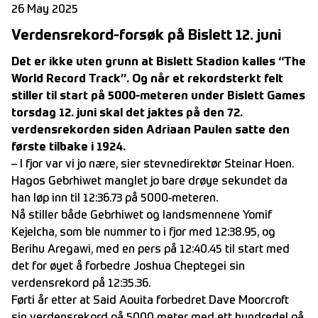
26 May 2025
Verdensrekord-forsøk på Bislett 12. juni
Det er ikke uten grunn at Bislett Stadion kalles “The
World Record Track”. Og når et rekordsterkt felt
stiller til start på 5000-meteren under Bislett Games
torsdag 12. juni skal det jaktes på den 72.
verdensrekorden siden Adriaan Paulen satte den
første tilbake i 1924.
– I fjor var vi jo nære, sier stevnedirektør Steinar Hoen.
Hagos Gebrhiwet manglet jo bare drøye sekundet da
han løp inn til 12:36.73 på 5000-meteren.
Nå stiller både Gebrhiwet og landsmennene Yomif
Kejelcha, som ble nummer to i fjor med 12:38.95, og
Berihu Aregawi, med en pers på 12:40.45 til start med
det for øyet å forbedre Joshua Cheptegei sin
verdensrekord på 12:35.36.
Førti år etter at Said Aouita forbedret Dave Moorcroft