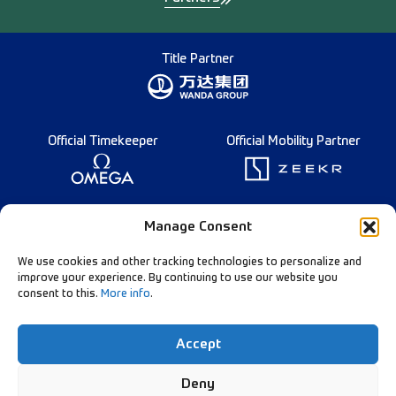
Title Partner
Official Timekeeper
Official Mobility Partner
Founding Partner
Manage Consent
We use cookies and other tracking technologies to personalize and
improve your experience. By continuing to use our website you
consent to this.
More info
.
Diamond League Rules
Data Privacy
Accept
Contact Us
Follow Our Channels:
Deny