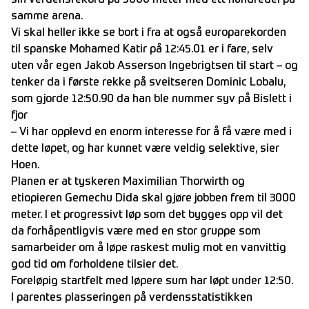
sin verdensrekord på 5000 meter med ett hundredel på
samme arena.
Vi skal heller ikke se bort i fra at også europarekorden
til spanske Mohamed Katir på 12:45.01 er i fare, selv
uten vår egen Jakob Asserson Ingebrigtsen til start – og
tenker da i første rekke på sveitseren Dominic Lobalu,
som gjorde 12:50.90 da han ble nummer syv på Bislett i
fjor
– Vi har opplevd en enorm interesse for å få være med i
dette løpet, og har kunnet være veldig selektive, sier
Hoen.
Planen er at tyskeren Maximilian Thorwirth og
etiopieren Gemechu Dida skal gjøre jobben frem til 3000
meter. I et progressivt løp som det bygges opp vil det
da forhåpentligvis være med en stor gruppe som
samarbeider om å løpe raskest mulig mot en vanvittig
god tid om forholdene tilsier det.
Foreløpig startfelt med løpere sum har løpt under 12:50.
I parentes plasseringen på verdensstatistikken