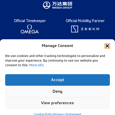
Official Timekeeper
Official Mobility Partner
Founding Partner
Manage Consent
We use cookies and other tracking technologies to personalize and
improve your experience. By continuing to use our website you
consent to this.
More info
.
Diamond League Rules
Data Privacy
Accept
Contact Us
Follow Our Channels:
Deny
View preferences
© Diamond League AG - 2026
Cookie Policy
Privacy Statement