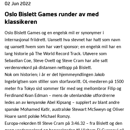
02 Jun 2022
Oslo Bislett Games runder av med
klassikeren
Oslo Bislett Games og en engelsk mil er synonymer i
internasjonal friidrett. Uansett hva stevnet har hatt som navn
og uansett hvem som har vært sponsor; en engelsk mil har en
lang historie på The World Record Track. Utøvere som
Sebastian Coe, Steve Ovett og Steve Cram har alle satt
verdensrekord på distansen nettopp på Bislett.
Nok om historien; i år er det hjemmeyndlingen Jakob
Ingebrigtsen som stiller som storfavoritt. OL-mesteren på 1500
meter fra Tokyo sist sommer får med seg mellombror Filip og
Ferdinand Kvan Edman – mens de utenlandske utfordrerne
ledes an av kenyanske Abel Kipsang – supplert av blant andre
spanske Mohamed Katir, australske Stewart McSweyn og Oliver
Hoare samt polske Michael Romzy.
Europa-rekorden til Steve Cram på 3:46.32 – fra Bislett og den