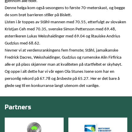
gjennom alle tider.
Denne helga kom også sesongens to første
70-meterskast, og begge
de som brøt barrieren stiller på Bislett.
Listen i år toppes av Ståhl-mannen med 70.55, etterfulgt av slovaken
Kristjan Ceh med 70.35, svenske Simon Pettersson med 69.48,
østerrikeren Lukas Weisshaidinger med 69.04 og litauiske Andrius
Gudzius med 68.62.
Nevner vi at verdensrankingens fem fremste; Ståhl, jamaikanske
Fredrick Dacres, Weisshaidinger, Gudzius og rumenske Alin Firfirica
alle er på plass skjønner man at kvaliteten på startfeltet er skyhøyt.
Og oppe i alt dette har vi vår egen Ola Stunes Isene som har en
personlig rekord på 67.78 og årsbeste på 65.27. Her er det bare å
glede seg til en konkurranse langt utenom det vanlige.
Partners