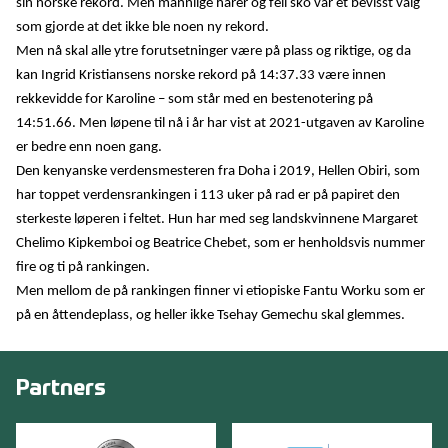
sin norske rekord. Men mannlige harer og feil sko var et bevisst valg
som gjorde at det ikke ble noen ny rekord.
Men nå skal alle ytre forutsetninger være på plass og riktige, og da
kan Ingrid Kristiansens norske rekord på 14:37.33 være innen
rekkevidde for Karoline – som står med en bestenotering på
14:51.66. Men løpene til nå i år har vist at 2021-utgaven av Karoline
er bedre enn noen gang.
Den kenyanske verdensmesteren fra Doha i 2019, Hellen Obiri, som
har toppet verdensrankingen i 113 uker på rad er på papiret den
sterkeste løperen i feltet. Hun har med seg landskvinnene Margaret
Chelimo Kipkemboi og Beatrice Chebet, som er henholdsvis nummer
fire og ti på rankingen.
Men mellom de på rankingen finner vi etiopiske Fantu Worku som er
på en åttendeplass, og heller ikke Tsehay Gemechu skal glemmes.
Partners