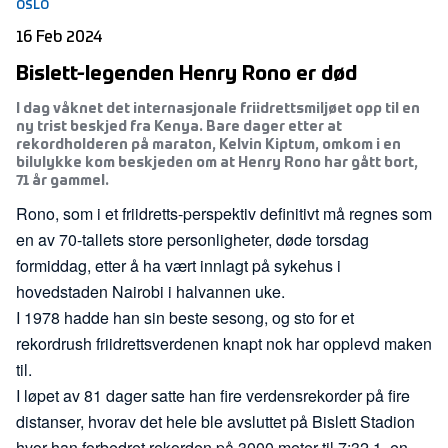
OSLO
16 Feb 2024
Bislett-legenden Henry Rono er død
I dag våknet det internasjonale friidrettsmiljøet opp til en
ny trist beskjed fra Kenya. Bare dager etter at
rekordholderen på maraton, Kelvin Kiptum, omkom i en
bilulykke kom beskjeden om at Henry Rono har gått bort,
71 år gammel.
Rono, som i et friidretts-perspektiv definitivt må regnes som
en av 70-tallets store personligheter, døde torsdag
formiddag, etter å ha vært innlagt på sykehus i
hovedstaden Nairobi i halvannen uke.
I 1978 hadde han sin beste sesong, og sto for et
rekordrush friidrettsverdenen knapt nok har opplevd maken
til.
I løpet av 81 dager satte han fire verdensrekorder på fire
distanser, hvorav det hele ble avsluttet på Bislett Stadion
hvor han forbedret rekorden på 3000 meter til 7:32.1, en