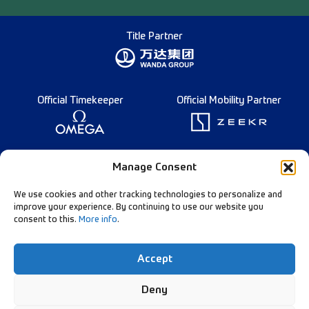
Title Partner
Official Timekeeper
Official Mobility Partner
Founding Partner
Manage Consent
We use cookies and other tracking technologies to personalize and
improve your experience. By continuing to use our website you
consent to this.
More info
.
Diamond League Rules
Data Privacy
Accept
Contact Us
Follow Our Channels:
Deny